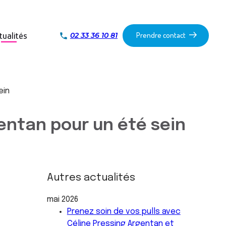
Prendre contact
tualités
02 33 36 10 81
phone
ein
entan pour un été sein
Autres actualités
mai 2026
Prenez soin de vos pulls avec
Céline Pressing Argentan et