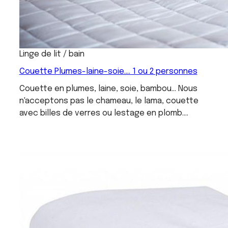
Linge de lit / bain
Couette Plumes-laine-soie.... 1 ou 2 personnes
Couette en plumes, laine, soie, bambou... Nous
n'acceptons pas le chameau, le lama, couette
avec billes de verres ou lestage en plomb.
Lavage avec une lessive hypoallergénique anti-
bactérienne d'origine végétale. Pour une durée
de vie plus longue lavez vos couettes 2 fois par
an.