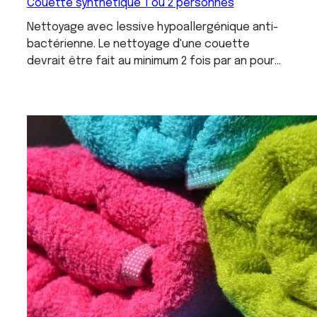
Couette synthétique 1 ou 2 personnes
Nettoyage avec lessive hypoallergénique anti-
bactérienne. Le nettoyage d'une couette
devrait être fait au minimum 2 fois par an pour
éliminer les acariens et allergènes qui y sont
présents. Couette synthétique ( hors plumes,
laine, soie, bambou...) Attention majoration pour
les couettes souillées (sang, urine, vomis...) et
les couettes très sale ( poils d'animaux...). 35
euros