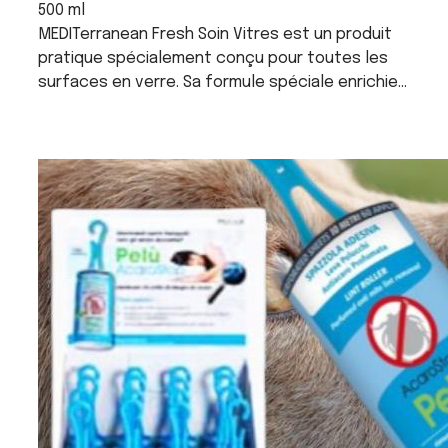
500 ml
MEDITerranean Fresh Soin Vitres est un produit
pratique spécialement conçu pour toutes les
surfaces en verre. Sa formule spéciale enrichie
en ammoniaque est idéale pour dégraisser les
fenêtres, les miroirs, les cristaux, les surfaces
laminées, en acier, les lustres, le carrelage, etc.
MEDITerranean Fresh Soin Vitres redonne
brillance sans laisser de traces et de stries,
nettoie et assainit à fond en créant un bouclier
protecteur contre la formation de taches d’eau.
Sèche rapidement et ne nécessite pas de
rinçage. Produit hyperconcentré BIODÉGRADABLE
( selon la norme CE 648/2004.) Pour une hygiène
parfaite de la maison vous pouvez aussi utiliser
le nettoyant salle de bain Mediterranean fresh
douche et bain MODE D’EMPLOIPulvériser
directement sur la surface à traiter à une
distance d’environ 20-30 cm, passer avec un