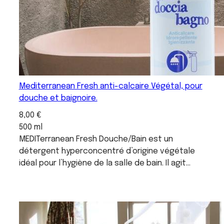
de rincer. Ne pas utiliser sur des surfaces non
lavables à l’eau (par exemple, bois non traité).
S’il est utilisé sur des surfaces particulièrement
délicates, testez d’abord sur une zone limitée
et peu visible. Ne pas utiliser pur. Vous souhaitez
commander ? Contactez nous par mail
contact@celinepressing.fr
Mediterranean Fresh anti-calcaire Végétal, pour
douche et baignoire.
8,00 €
500 ml
MEDITerranean Fresh Douche/Bain est un
détergent hyperconcentré d’origine végétale
idéal pour l’hygiène de la salle de bain. Il agit
rapidement en éliminant toute trace de saleté
et de calcaire en faisant briller les toilettes, la
robinetterie, le carrelage et la cabine de
douche. Il assainit complètement toutes les
surfaces en créant un film protecteur qui