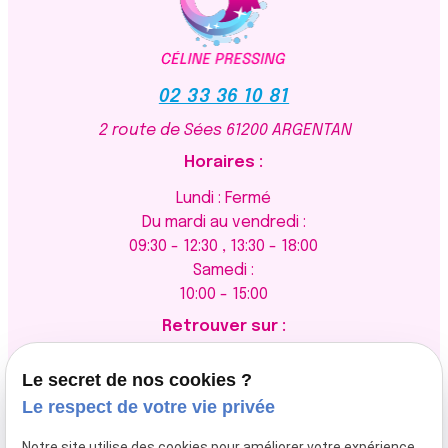
#8,608,860Papier silicone parfumé de première
qualité détachable facilement.Adhésive
optimale qui nettoie et élimine parfaitement et
efficacement les cheveux,la poussière, les
02 33 36 10 81
pellicules, les poils d'animaux etc.Longueur : 10
mètres, soit plus de 60 feuilles
2 route de Sées
61200 ARGENTAN
prédécoupées.Prévue pour une utilisation sous
Horaires :
climat chaud ou froid.Design ergonomique avec
crochet prévu pour tous les exposants aux
Lundi : Fermé
normes européennes. Vous souhaitez
Du mardi au vendredi :
commander ? facile avec notre Vinted Pro Céline
09:30 - 12:30 , 13:30 - 18:00
Pressing " Le bien être"
Samedi :
10:00 - 15:00
Retrouver sur :
Le secret de nos cookies ?
Le respect de votre vie privée
Newsletter
Notre site utilise des cookies pour améliorer votre expérience