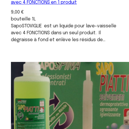
avec 4 FONCTIONS en 1 produit
9,00 €
bouteille 1L
SapoSTOVIGLIE est un liquide pour lave-vaisselle
avec 4 FONCTIONS dans un seul produit. Il
dégraisse à fond et enlève les résidus de
nourriture plus difficiles comme ceux de rôti et
sauce. C'est un produit innovant, enzymatique
et qui respecte l’environnement. Comme il est
liquide, il est actif tout de suite : ce qui
augmente le pouvoir nettoyant.
SapoSTOVIGLIE hygiénise tout soigneusement,
même le lave-vaisselle, sans être obligés
d’utiliser de produits spécifiques. SapoSTOVIGLIE
est désodorisant: élimine très efficacement les
odeurs plus difficiles comme œuf, poisson, etc.
Laisse un parfum agréable dans le lave-
vaisselle, tout en évitant l’utilisation de