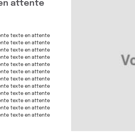
 en attente
ente texte en attente
ente texte en attente
ente texte en attente
ente texte en attente
ente texte en attente
ente texte en attente
ente texte en attente
ente texte en attente
ente texte en attente
ente texte en attente
ente texte en attente
ente texte en attente