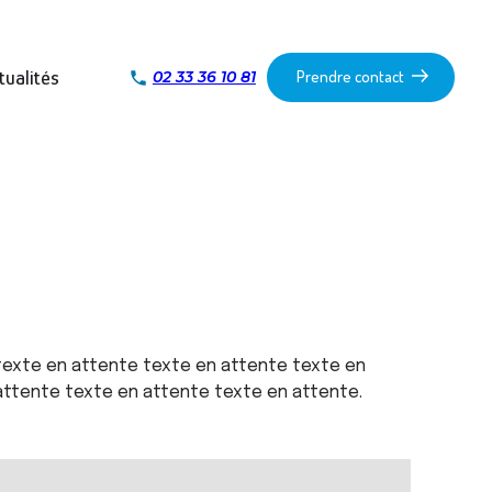
Prendre contact
tualités
02 33 36 10 81
phone
texte en attente texte en attente texte en
attente texte en attente texte en attente.