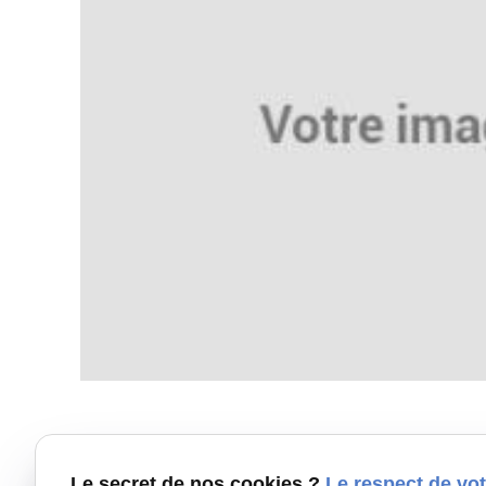
Le secret de nos cookies ?
Le respect de vot