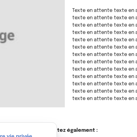
Texte en attente texte en 
texte en attente texte en 
texte en attente texte en 
texte en attente texte en 
texte en attente texte en 
texte en attente texte en 
texte en attente texte en 
texte en attente texte en 
texte en attente texte en 
texte en attente texte en 
texte en attente texte en 
texte en attente texte en 
texte en attente texte en 
Consultez également :
re vie privée