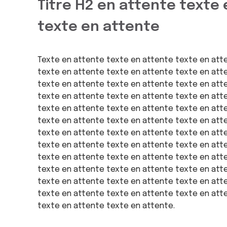
Titre H2 en attente texte
texte en attente
Texte en attente texte en attente texte en att
texte en attente texte en attente texte en att
texte en attente texte en attente texte en att
texte en attente texte en attente texte en att
texte en attente texte en attente texte en att
texte en attente texte en attente texte en att
texte en attente texte en attente texte en att
texte en attente texte en attente texte en att
texte en attente texte en attente texte en att
texte en attente texte en attente texte en att
texte en attente texte en attente texte en att
texte en attente texte en attente texte en att
texte en attente texte en attente.